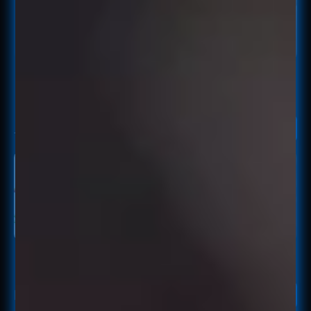
BLI MED NÅ
Jackpot
Se alt
PRAGMATIC PLAY
MERKUR
Bonus-kjøp
Se alt