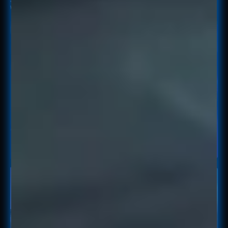
viktigste høydepunktene i programmet.