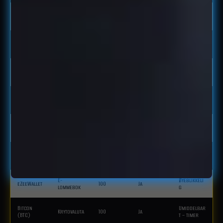
E-
Øyeblikkeli
Neteller
100
Nei
lommebok
g
Paysafecar
Forhåndsb
Øyeblikkeli
100
Nei
d
etalt
g
E-
Øyeblikkeli
Skrill
100
Nei
lommebok
g
E-
Øyeblikkeli
NeoSurf
100
Ja
lommebok
g
E-
Øyeblikkeli
Interac
100
Ja
lommebok
g
E-
Øyeblikkeli
MiFinity
100
Ja
lommebok
g
E-
Øyeblikkeli
eZeeWallet
100
Ja
lommebok
g
Bitcon
Umiddelbar
Krytovaluta
100
Ja
(BTC)
t – timer