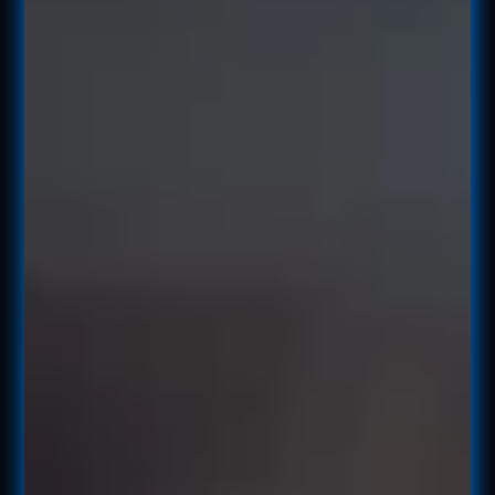
BLI MED NÅ
SØNDAGSMORRO
50, 100 ELLER, 150 FS
BLI MED NÅ