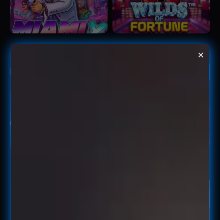
×
Nye spill
Se alt
PLAY`N GO
STAKELOGIC
1. INNSKUDDSBONUS
100% OPPTIL 10 000 KR + 100 FS