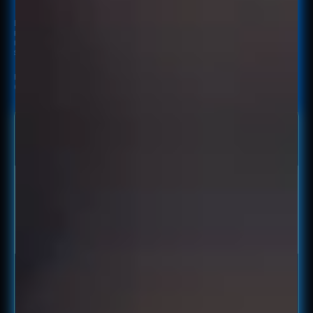
LuckyVibe Casino tilbyr ikke bare en velkomstbonus for nye spillere; det finnes også
et program med løpende bonuser og kampanjer for eksisterende brukere. Dette
inkluderer ukentlige reload‑bonuser og gratisspinn‑kampanjer som gir ekstra
spillmidler og muligheter til å vinne mer når du spiller hos casinoet.
Her er en oversikt over de viktigste bonusprogrammene for eksisterende spillere
(ekskl. velkomstbonusen):
Vilkår
Hvor/h
Bonusn
Belønni
og
vordan
Omsetni
Varighet
avn
ng
Promo-
omsette
ngskrav
kode
s
50 %
Min.
opptil
innskud
~5 000
40x
3 dager
Tirsdag
d ca.
Spilleau
NOK +
bonus +
mottatt
Reload
200 NOK,
tomater
20
spill
kode
kode:
gratissp
TUESDAY
inn
Min.
30 %
innskud
Torsdag
opptil
d ca.
Spilleau
40x
3 dager
Boost
~5 000
500 NOK,
tomater
bonus