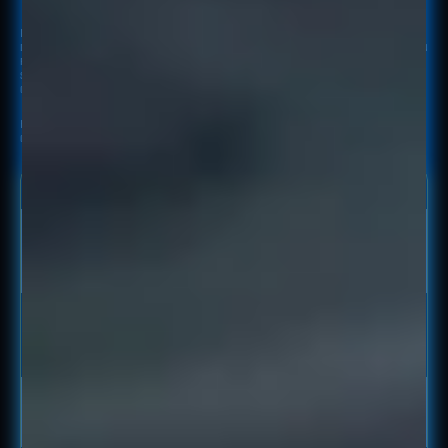
LuckyVibe har et eksklusivt VIP‑program for de mest lojale og aktive spillerne,
designet for å gi ekstra fordeler og en mer personlig spillopplevelse. Medlemmer kan
få tilgang til bedre bonuser, høyere grenser og en VIP‑ansvarlig som gir støtte
skreddersydd etter behov. Medlemskap i VIP‑klubben er etter invitasjon fra casinoet,
og utvelgelsen baseres på spillerens aktivitet og lojalitet.
Her er en oversikt over hvordan VIP‑programmet fungerer og hvilke fordeler det
gir:
Kategori
Detaljer
Medlemskap er kun på invitasjon.
VIP‑teamet vurderer aktivitet,
Hvordan bli medlem
lojalitet og innsatsnivå før du får
tilbud om å bli med.
Personlig VIP‑kontoansvarlig,
høyere cashback, raskere og høyere
Hovedfordeler
uttaksgrenser, eksklusive kampanjer,
VIP‑turneringer og spesielle gaver.
Dedikert kontaktperson som hjelper
Personlig VIP‑manager
med alt fra bonuser til
kontoadministrasjon.