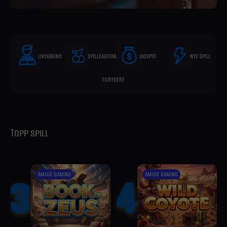
LIVEKASINO
SPILLEAUTOMATER
JACKPOT
NYE SPILL
TILBYDERE
Topp spill
3
4
AMIGO GAMING
AMIGO GAMING