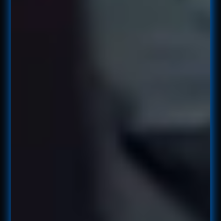
Mytologi
Frukt