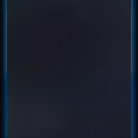
S1
0×
omset
Bruk
nings
Bettin
bonus
Sport
krav
g/fre
Free
100 %
kode
s
på
e bets
bet må
Free
SPORT
Velko
free
på
bruke
Bet
S2 ved
Ca.
mstbo
bet‑b
sport
s
opptil
kvalifi
200 kr
nus –
eløpet
med
innen
1500 k
seren
Free
; kun
odds
7
r
de
Bet 2
gevins
1.01–
dager
innsk
ten
2.00
udd
kan
tas ut
Forklaringer:
Bonusbeløp viser maksimum total bonus (i NOK) og eventuelle gratisspinn.
Omsetningskrav angir hvor mange ganger bonusbeløpet/spinn må omsettes
før uttak er mulig.
Hvordan/hvor fås den beskriver hvordan du aktiverer bonusen.
Min. innskudd er minste krav for å kvalifisere.
Hvilke spill viser hvilke typer spill bonusen normalt kan brukes på.
Gyldighetsperiode gir info om hvor lenge du må bruke bonusen etter mottak.
Disse bonusene gir nye LuckyVibe‑brukere ekstra midler og spinn å spille for, enten
du foretrekker casinospill eller sportsspill.