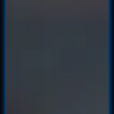
Klikk på “Logg inn”-knappen.
Skriv inn registrert e-postadresse og passord.
Bekreft innloggingen dersom totrinnsbekreftelse er aktivert.
Klikk på “Logg inn” for å få tilgang til kontoen.
Ved problemer kan du bruke “Glemt passord” for å tilbakestille tilgangen.
Bonuser og Kampanjer hos Lucky VIbe Norge
TIRSDAGSRELOAD
50% OPPTIL 5 000 KR + 20 FS
BLI MED NÅ