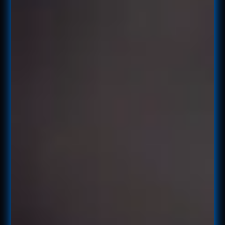
GRATIS SPILLEHJUL
GARANTERTE DAGLIGE BELØNNINGER
REGISTRERING
LUCKY SPIN
Opptil 100 000 KR
PRØV LYKKEN