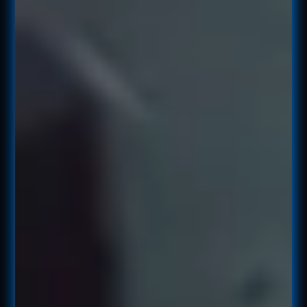
Bøker