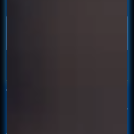
NOK
kode:
THURSDA
Y
Min.
30 %
innskud
Fredag
opptil
d ca.
Spilleau
40x
3 dager
Fortune
~1 000 N
200 NOK,
tomater
bonus
OK
kode:
FRIDAY
Min.
Gratissp
innskud
40x
50–150
inn på
Søndag
d ca.
gevinst
gratissp
utvalgte
3 dager
Funday
200 NOK,
fra
inn
automat
kode:
spins
er
SUNDAY
Forklaring:
Belønning viser hva du får i ekstra penger eller spins ved kvalifisert
innskudd.
Vilkår & Promo‑kode viser minste krav for å motta bonus og hvilken kode som
må brukes.
Hvor/hvordan omsettes angir hvilke spill som teller for omsetningskravet.
Omsetningskrav er hvor mange ganger bonusen må spilles gjennom før uttak.
Varighet er hvor lenge du har på deg fra bonusen blir tildelt.
Denne tabellen gir et klart bilde av de løpende bonusmulighetene som er tilgjengelige