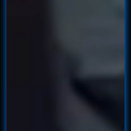
Mytologi
Frukt