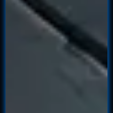
noe som passer godt for spillere som vil ha raske resultater og høyt
tempo.
Nybegynnere kan enkelt start med populære spilleautomater som har
enkel gameplay og lav læringskurve. Hvis du vil ha ekte kasinofølelse
bør du prøve live-casino-spill med dealer i sanntid. Mens bordspillfans
bør sjekke ut de klassiske bordspillene som blackjack og roulette gir
mer strategi og kontroll.
Spillutvalget kan filtreres etter kategorier eller leverandører på
nettsiden, slik at du enkelt finner favorittspillene dine eller nye titler
du vil prøve.
Kategorier