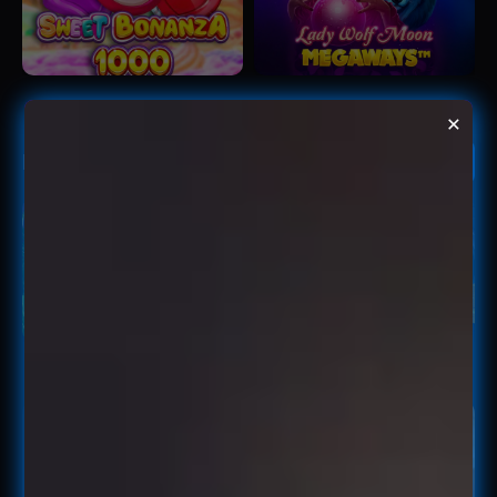
×
Nye spill
Se alt
HIGH LIMIT STUDIO
SPINBERRY
1. INNSKUDDSBONUS
100% OPPTIL 10 000 KR + 100 FS