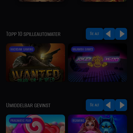
Topp 10 spilleautomater
Se alt
HACKSAW GAMING
KALAMBA GAMES
Umiddelbar gevinst
Se alt
PRAGMATIC PLAY
BGAMING