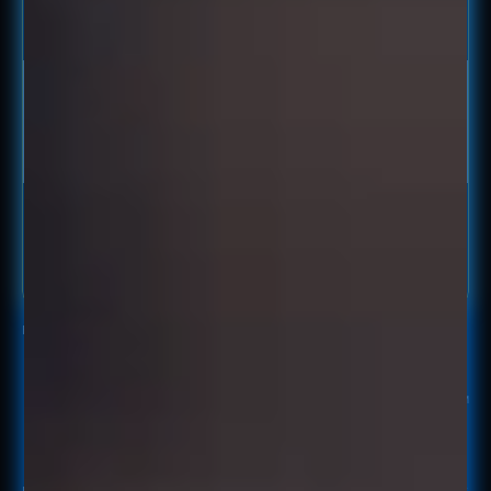
NOK
kode:
THURSDA
Y
Min.
30 %
innskud
Fredag
opptil
d ca.
Spilleau
40x
3 dager
Fortune
~1 000 N
200 NOK,
tomater
bonus
OK
kode:
FRIDAY
Min.
Gratissp
innskud
40x
50–150
inn på
Søndag
d ca.
gevinst
gratissp
utvalgte
3 dager
Funday
200 NOK,
fra
inn
automat
kode:
spins
er
SUNDAY
Forklaring:
Belønning viser hva du får i ekstra penger eller spins ved kvalifisert
innskudd.
Vilkår & Promo‑kode viser minste krav for å motta bonus og hvilken kode som
må brukes.
Hvor/hvordan omsettes angir hvilke spill som teller for omsetningskravet.
Omsetningskrav er hvor mange ganger bonusen må spilles gjennom før uttak.
Varighet er hvor lenge du har på deg fra bonusen blir tildelt.
Denne tabellen gir et klart bilde av de løpende bonusmulighetene som er tilgjengelige