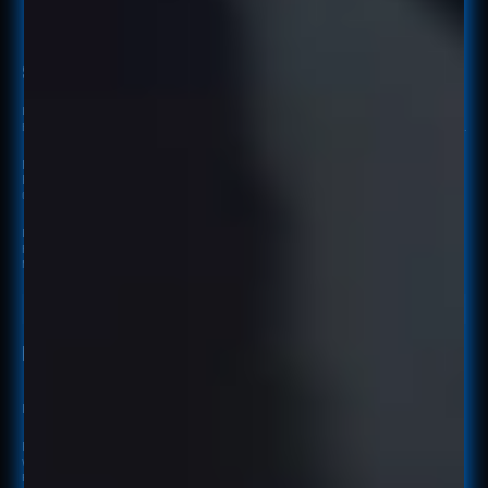
Spilleverandører for LuckyVibe Casino
LuckyVibe samarbeider med flere kjente og anerkjente spillutviklere, noe som gir et
bredt og variert spillutvalg med høykvalitets automater, bordspill og live casino‑spill.
Noen av de mest populære spillleverandørene hos LuckyVibe inkluderer NetEnt,
Evolution Gaming, Pragmatic Play, Microgaming, Yggdrasil, Ezugi, Spinomenal, Amatic
og True Lab.
Denne kombinasjonen av store og mindre spillstudioer sikrer at spillerne finner alt
fra klassiske spilleautomater og bordspill til moderne videospill og live‑casinospill
med høy kvalitet og variasjon.
Innskudd og uttak hos Lucky Vibe Casino Norge
Innskudd:
For å spille må du først gjøre et innskudd på kontoen din. Logg inn, gå til «Kasse» og
velg ønsket betalingsmetode. Du kan bruke kort (Visa, Mastercard), e‑lommebøker,
forhåndsbetalte løsninger eller kryptovaluta. Innskuddene er normalt øyeblikkelige,