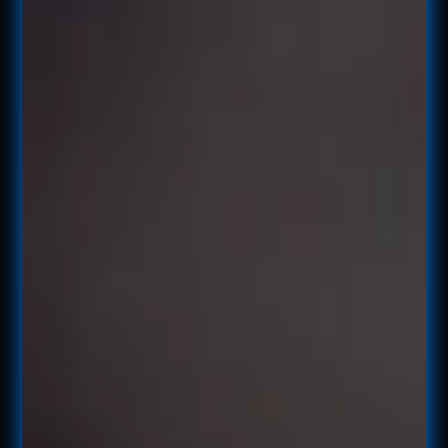
GRATIS SPILLEHJUL
GARANTERTE DAGLIGE BELØNNINGER
REGISTRERING
LUCKY SPIN
Opptil 100 000 KR
PRØV LYKKEN