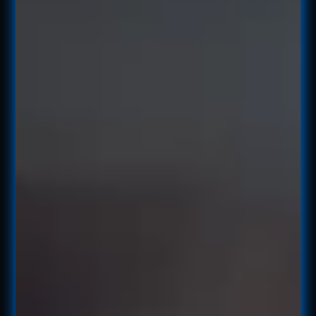
BLI MED NÅ
SØNDAGSMORRO
50, 100 ELLER, 150 FS
BLI MED NÅ