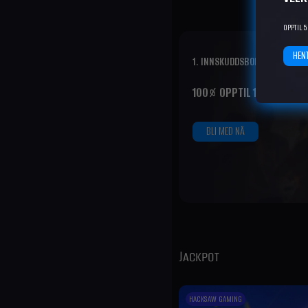
OPPTIL 
HEN
1. INNSKUDDSBONUS
100% OPPTIL 10 000 KR +
BLI MED NÅ
Jackpot
PRAGMATIC PLAY
HACKSAW GAMING