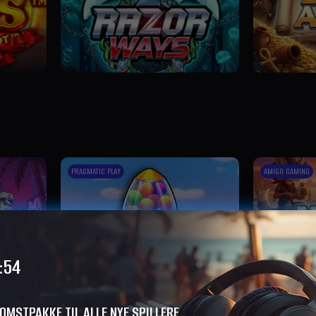
PRAGMATIC PLAY
AMIGO GAMING
:51
OMSTPAKKE TIL ALLE NYE SPILLERE