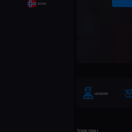
Norsk
LIVEKASINO
Topp spill