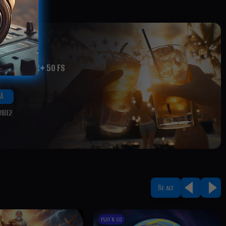
DSBONUS
L 10 000 KR+ 50 FS
NÅ
VIBE2
Se alt
PLAY`N GO