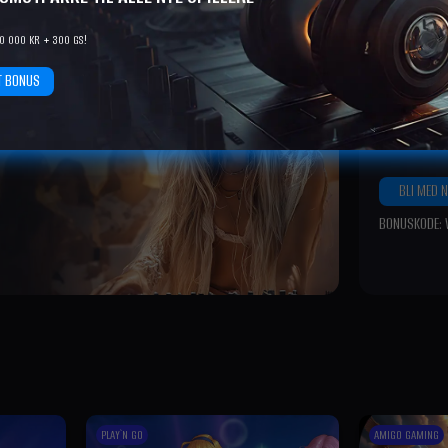
50 000 KR + 300 GS!
T BONUS
2. INNSKUD
 100 FS
50% OPPTI
BLI MED 
BONUSKODE: 
PLAY`N GO
AMIGO GAMING