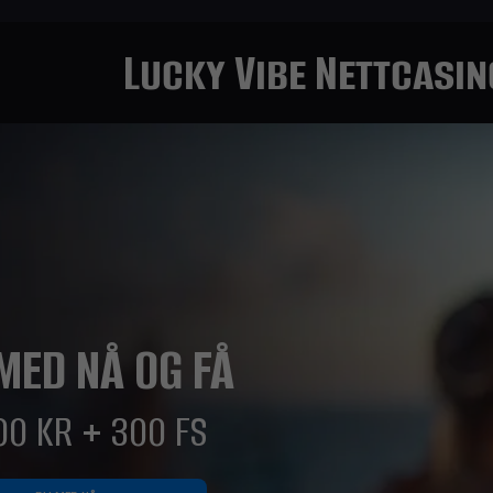
Lucky Vibe Nettcasin
 MED NÅ OG FÅ
00 KR + 300 FS