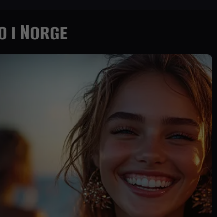
o i Norge