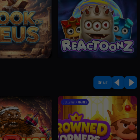
Se alt
BULLSHARK GAMES