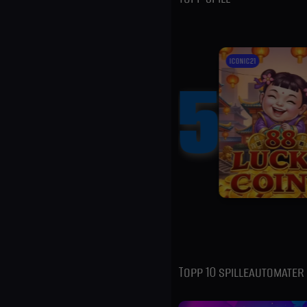
AMIGO GAMING
ICONIC21
4
5
Topp 10 spilleautomater