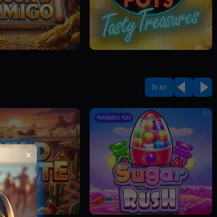
Se alt
PRAGMATIC PLAY
×