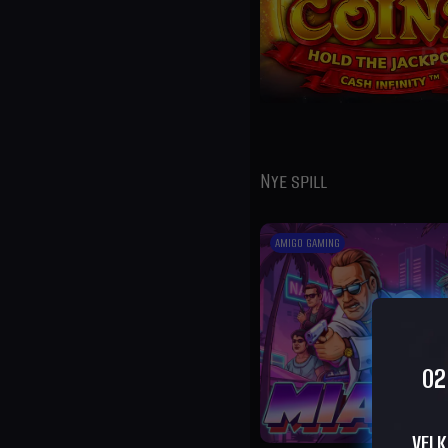
Nye spill
ROXOR GAMING
AMIGO GAMING
02
VELK