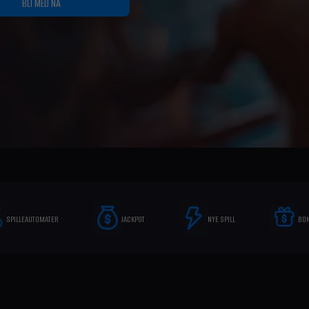
BLI MED NÅ
SPILLEAUTOMATER
JACKPOT
NYE SPILL
BON