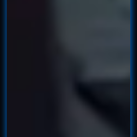
Mytologi
Frukt