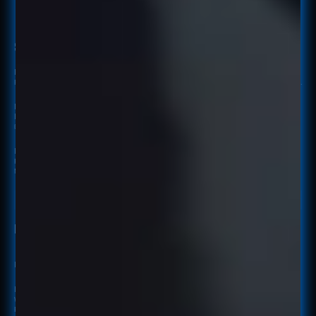
Spilleverandører for LuckyVibe Casino
LuckyVibe samarbeider med flere kjente og anerkjente spillutviklere, noe som gir et
bredt og variert spillutvalg med høykvalitets automater, bordspill og live casino‑spill.
Noen av de mest populære spillleverandørene hos LuckyVibe inkluderer NetEnt,
Evolution Gaming, Pragmatic Play, Microgaming, Yggdrasil, Ezugi, Spinomenal, Amatic
og True Lab.
Denne kombinasjonen av store og mindre spillstudioer sikrer at spillerne finner alt
fra klassiske spilleautomater og bordspill til moderne videospill og live‑casinospill
med høy kvalitet og variasjon.
Innskudd og uttak hos Lucky Vibe Casino Norge
Innskudd:
For å spille må du først gjøre et innskudd på kontoen din. Logg inn, gå til «Kasse» og
velg ønsket betalingsmetode. Du kan bruke kort (Visa, Mastercard), e‑lommebøker,
forhåndsbetalte løsninger eller kryptovaluta. Innskuddene er normalt øyeblikkelige,