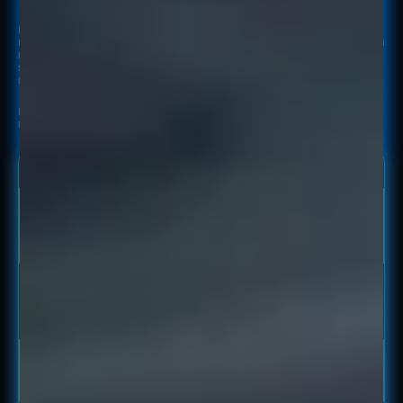
LuckyVibe har et eksklusivt VIP‑program for de mest lojale og aktive spillerne,
designet for å gi ekstra fordeler og en mer personlig spillopplevelse. Medlemmer kan
få tilgang til bedre bonuser, høyere grenser og en VIP‑ansvarlig som gir støtte
skreddersydd etter behov. Medlemskap i VIP‑klubben er etter invitasjon fra casinoet,
og utvelgelsen baseres på spillerens aktivitet og lojalitet.
Her er en oversikt over hvordan VIP‑programmet fungerer og hvilke fordeler det
gir:
Kategori
Detaljer
Medlemskap er kun på invitasjon.
VIP‑teamet vurderer aktivitet,
Hvordan bli medlem
lojalitet og innsatsnivå før du får
tilbud om å bli med.
Personlig VIP‑kontoansvarlig,
høyere cashback, raskere og høyere
Hovedfordeler
uttaksgrenser, eksklusive kampanjer,
VIP‑turneringer og spesielle gaver.
Dedikert kontaktperson som hjelper
Personlig VIP‑manager
med alt fra bonuser til
kontoadministrasjon.