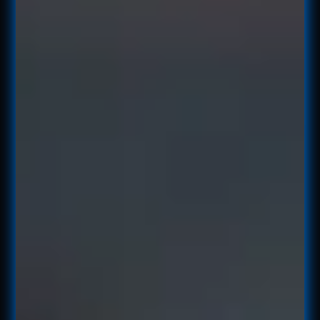
Klikk på “Logg inn”-knappen.
Skriv inn registrert e-postadresse og passord.
Bekreft innloggingen dersom totrinnsbekreftelse er aktivert.
Klikk på “Logg inn” for å få tilgang til kontoen.
Ved problemer kan du bruke “Glemt passord” for å tilbakestille tilgangen.
Bonuser og Kampanjer hos Lucky VIbe Norge
TIRSDAGSRELOAD
50% OPPTIL 5 000 KR + 20 FS
BLI MED NÅ