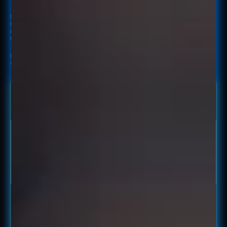
LuckyVibe Casino tilbyr ikke bare en velkomstbonus for nye spillere; det finnes også
et program med løpende bonuser og kampanjer for eksisterende brukere. Dette
inkluderer ukentlige reload‑bonuser og gratisspinn‑kampanjer som gir ekstra
spillmidler og muligheter til å vinne mer når du spiller hos casinoet.
Her er en oversikt over de viktigste bonusprogrammene for eksisterende spillere
(ekskl. velkomstbonusen):
Vilkår
Hvor/h
Bonusn
Belønni
og
vordan
Omsetni
Varighet
avn
ng
Promo-
omsette
ngskrav
kode
s
50 %
Min.
opptil
innskud
~5 000
40x
3 dager
Tirsdag
d ca.
Spilleau
NOK +
bonus +
mottatt
Reload
200 NOK,
tomater
20
spill
kode
kode:
gratissp
TUESDAY
inn
Min.
30 %
innskud
Torsdag
opptil
d ca.
Spilleau
40x
3 dager
Boost
~5 000
500 NOK,
tomater
bonus