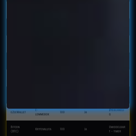
E-
Øyeblikkeli
Neteller
100
Nei
lommebok
g
Paysafecar
Forhåndsb
Øyeblikkeli
100
Nei
d
etalt
g
E-
Øyeblikkeli
Skrill
100
Nei
lommebok
g
E-
Øyeblikkeli
NeoSurf
100
Ja
lommebok
g
E-
Øyeblikkeli
Interac
100
Ja
lommebok
g
E-
Øyeblikkeli
MiFinity
100
Ja
lommebok
g
E-
Øyeblikkeli
eZeeWallet
100
Ja
lommebok
g
Bitcon
Umiddelbar
Krytovaluta
100
Ja
(BTC)
t – timer