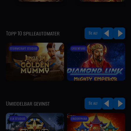
Topp 10 spilleautomater
Se alt
STORMCRAFT STUDIOS
GREENTUBE
Umiddelbar gevinst
Se alt
ELK STUDIOS
ENDORPHINA