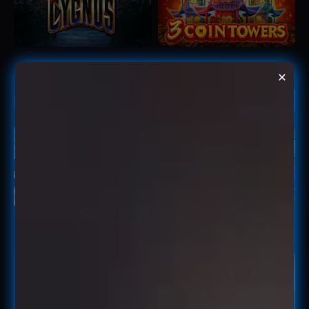
×
Nye spill
Se alt
BETSOFT
GREENTUBE
1. INNSKUDDSBONUS
100% OPPTIL 10 000 KR + 100 FS