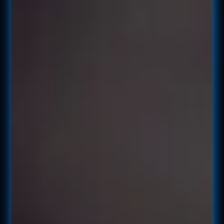
GRATIS SPILLEHJUL
GARANTERTE DAGLIGE BELØNNINGER
REGISTRERING
LUCKY SPIN
Opptil 100 000 KR
PRØV LYKKEN