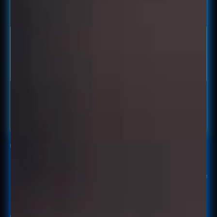
NOK
kode:
THURSDA
Y
Min.
30 %
innskud
Fredag
opptil
d ca.
Spilleau
40x
3 dager
Fortune
~1 000 N
200 NOK,
tomater
bonus
OK
kode:
FRIDAY
Min.
Gratissp
innskud
40x
50–150
inn på
Søndag
d ca.
gevinst
gratissp
utvalgte
3 dager
Funday
200 NOK,
fra
inn
automat
kode:
spins
er
SUNDAY
Forklaring:
Belønning viser hva du får i ekstra penger eller spins ved kvalifisert
innskudd.
Vilkår & Promo‑kode viser minste krav for å motta bonus og hvilken kode som
må brukes.
Hvor/hvordan omsettes angir hvilke spill som teller for omsetningskravet.
Omsetningskrav er hvor mange ganger bonusen må spilles gjennom før uttak.
Varighet er hvor lenge du har på deg fra bonusen blir tildelt.
Denne tabellen gir et klart bilde av de løpende bonusmulighetene som er tilgjengelige