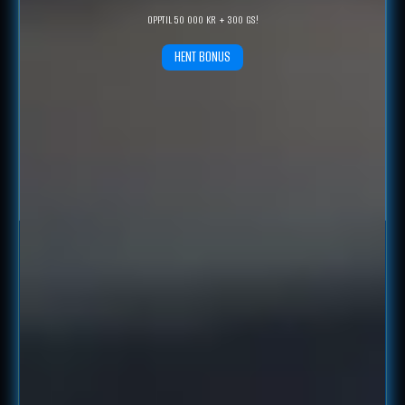
og
ng
opptil
til
omset
OPPTIL 50 000 KR + 300 GS!
€1500
omset
tes
+ 50
ning
FS
HENT BONUS
(kode
VIBE3)
- 4.
innsk
udd:
75 %
opptil
€1500
+ 100
FS
(kode
VIBE4)
Meld
0×
deg på
Bettin
omset
under
g/fre
nings
regist
e bets
Sport
krav
rerin
på
Free
50 %
s
på
g
sport
bet må
Free
Velko
free
eller i
Ca.
med
bruke
Bet
mstbo
bet‑b
kampa
200
odds
s
opptil
nus –
eløpet
nje‑de
kr
1.01–
innen
2500 k
Free
; kun
len;
2.00
7
r
Bet 1
gevins
bruk
(live
dager
ten
bonus
eller
kan
kode
førka
tas ut
SPORT
mp)