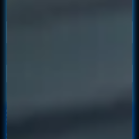
Daglig, ukentlig og månedlig
Cashback
cashback med høyere satser enn for
vanlige spillere.
Raskere behandling av uttak og
Uttaksfordeler
høyere grense for hvor mye du kan
ta ut om gangen.
VIP‑medlemmer får høyere grenser
Innskudds‑ og innsatsgrenser
for både innskudd og innsats, noe
som passer for storspillere.
Tilgang til spesialtilbud og
Eksklusive kampanjer & turneringer
konkurranser kun for VIP‑spillere.
VIP‑spillere kan få tips om nye spill
Spilltips & gaver
og mottar ofte ekstra gaver og
overraskelser.
Hvordan programmet fungerer:
Medlemskap gis kun via invitasjon fra LuckyVibe sitt VIP‑team. Dette betyr at du ikke
søker direkte, men i stedet blir vurdert basert på din spillaktivitet og lojalitet over
tid.
Fordelene øker etter hvert som du forblir aktiv og verdifull for casinoet, med
stadig mer eksklusive tilbud, høyere cashback‑satser og raskere service som de