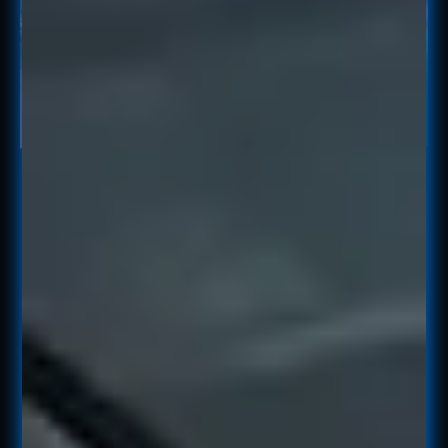
Lucky Vibe Online Casino Spillutvalg
LuckyVibe tilbyr et stort og variert spillutvalg som passer både nye og
erfarne spillere, med tusenvis av spill fra kjente spillutviklere. Spillene
er organisert i tydelige kategorier slik at du enkelt kan finne det du
ønsker å spille uansett om du er på jakt etter raske runder på
automater eller en mer sosial opplevelse med live dealere.
Hos Lucky Vibe Casino finner du blant annet en rekke kjente og kjære
spilleautomater
, som Mega Moolah, Book of Dead og Big Bass Bonanza.
Er du typen som liker bedre ekte casinospill, kan du klikke deg inn på
Live-seksjonen, som gir deg opplevelsen av ekte casino hjemme i din egen
stue.
I tillegg finner du en rekke bordspill på LuckyVibe. Her kan du velge og
vrake mellom blant annet blackjack, poker-varianter, roulette og
baccarat. I tillegg har LuckyVibe spill i sjangeren “crash” og andre
raske instant-spill hvor du kan satse og avslutte runder på sekunder,