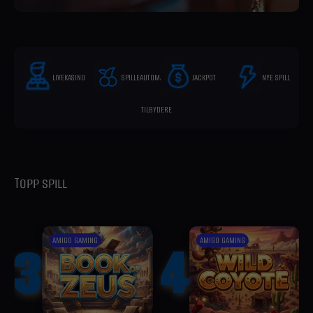
LIVEKASINO
SPILLEAUTOMATER
JACKPOT
NYE SPILL
TILBYDERE
Topp spill
3
4
AMIGO GAMING
AMIGO GAMING