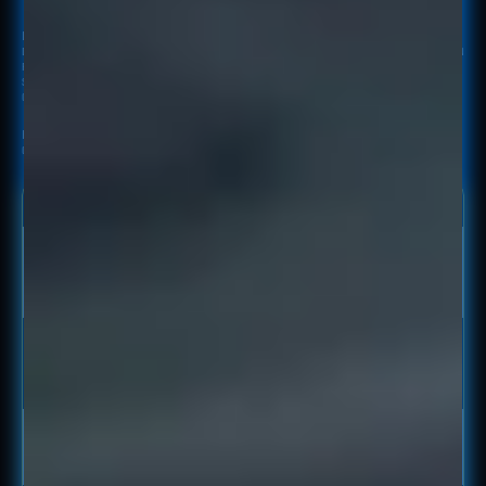
LuckyVibe har et eksklusivt VIP‑program for de mest lojale og aktive spillerne,
designet for å gi ekstra fordeler og en mer personlig spillopplevelse. Medlemmer kan
få tilgang til bedre bonuser, høyere grenser og en VIP‑ansvarlig som gir støtte
skreddersydd etter behov. Medlemskap i VIP‑klubben er etter invitasjon fra casinoet,
og utvelgelsen baseres på spillerens aktivitet og lojalitet.
Her er en oversikt over hvordan VIP‑programmet fungerer og hvilke fordeler det
gir:
Kategori
Detaljer
Medlemskap er kun på invitasjon.
VIP‑teamet vurderer aktivitet,
Hvordan bli medlem
lojalitet og innsatsnivå før du får
tilbud om å bli med.
Personlig VIP‑kontoansvarlig,
høyere cashback, raskere og høyere
Hovedfordeler
uttaksgrenser, eksklusive kampanjer,
VIP‑turneringer og spesielle gaver.
Dedikert kontaktperson som hjelper
Personlig VIP‑manager
med alt fra bonuser til
kontoadministrasjon.