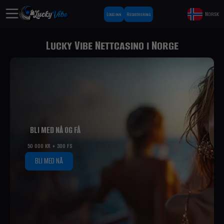
Norsk
Logg inn
Registrering
Lucky Vibe Nettcasino i Norge
BLI MED NÅ OG FÅ
50 000 KR + 300 FS
BLI MED NÅ