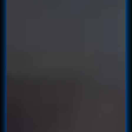
BLI MED NÅ
SØNDAGSMORRO
50, 100 ELLER, 150 FS
BLI MED NÅ