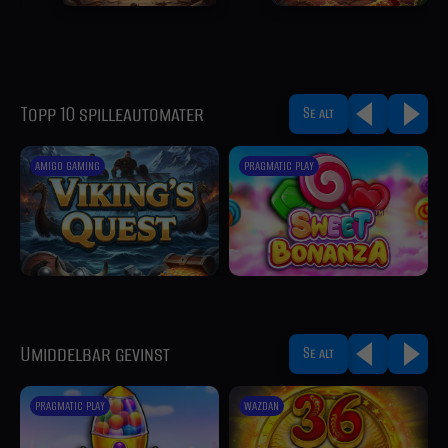
Topp 10 spilleautomater
Se alt
AMIGO GAMING
PRAGMATIC PLAY
Umiddelbar gevinst
Se alt
PRAGMATIC PLAY
WAZDAN