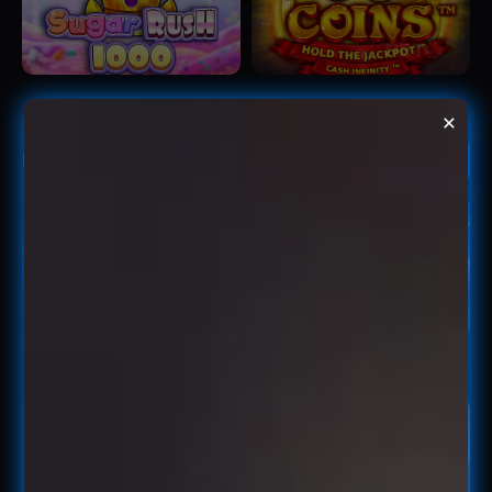
×
Nye spill
Se alt
PLAY`N GO
PLAY`N GO
1. INNSKUDDSBONUS
100% OPPTIL 10 000 KR + 100 FS