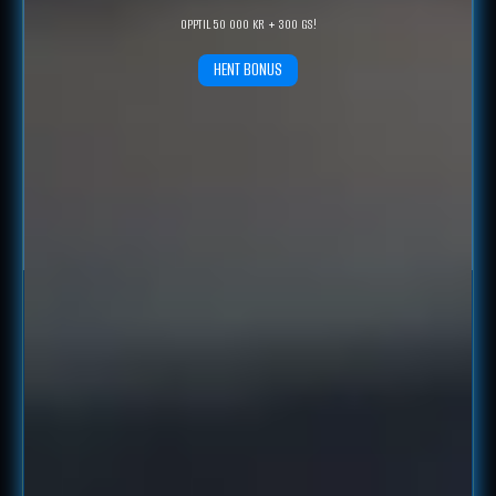
og
ng
opptil
til
omset
OPPTIL 50 000 KR + 300 GS!
€1500
omset
tes
+ 50
ning
FS
HENT BONUS
(kode
VIBE3)
- 4.
innsk
udd:
75 %
opptil
€1500
+ 100
FS
(kode
VIBE4)
Meld
0×
deg på
Bettin
omset
under
g/fre
nings
regist
e bets
Sport
krav
rerin
på
Free
50 %
s
på
g
sport
bet må
Free
Velko
free
eller i
Ca.
med
bruke
Bet
mstbo
bet‑b
kampa
200
odds
s
opptil
nus –
eløpet
nje‑de
kr
1.01–
innen
2500 k
Free
; kun
len;
2.00
7
r
Bet 1
gevins
bruk
(live
dager
ten
bonus
eller
kan
kode
førka
tas ut
SPORT
mp)