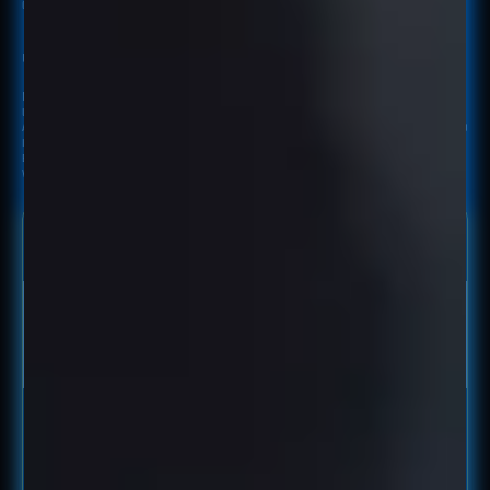
og minste beløp starter rundt 100–200 NOK, avhengig av metode.
Uttak:
Når du vil ta ut gevinster, går du også til «Kasse» og velger en godkjent
uttaksmetode. Før første uttak må kontoen normalt verifiseres (KYC), noe som sikrer
at uttaket skjer til din egen konto. Uttakstid varierer med metode, fra umiddelbart ved
kryptotransaksjoner til opptil flere dager for kort eller bankoverføring. Uttakene
er underlagt grenser per transaksjon, dag, uke og måned som vist i casinoets egne
vilkår.
Min.
Uttak
Betalingsm
Behandling
Type
innskudd
tilgjengeli
etode
stid
(NOK)
g?
Øyeblikkeli
g
Visa
Kort
100-200
Ja
innskudd1–
3 dager
uttak
Øyeblikkeli
g
Mastercar
Kort
100-200
Ja
innskudd1–
d
3 dager
uttak