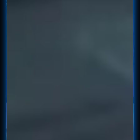
viktigste høydepunktene i programmet.