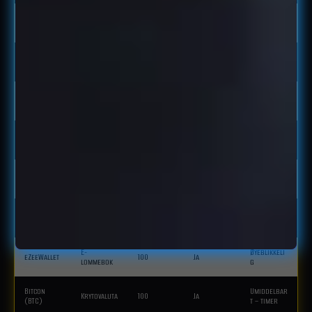
E-
Øyeblikkeli
Neteller
100
Nei
lommebok
g
Paysafecar
Forhåndsb
Øyeblikkeli
100
Nei
d
etalt
g
E-
Øyeblikkeli
Skrill
100
Nei
lommebok
g
E-
Øyeblikkeli
NeoSurf
100
Ja
lommebok
g
E-
Øyeblikkeli
Interac
100
Ja
lommebok
g
E-
Øyeblikkeli
MiFinity
100
Ja
lommebok
g
E-
Øyeblikkeli
eZeeWallet
100
Ja
lommebok
g
Bitcon
Umiddelbar
Krytovaluta
100
Ja
(BTC)
t – timer