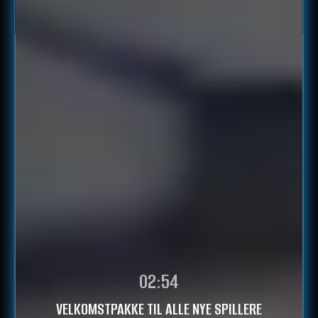
Bonus
Hvilke
Bonus
nings
an/hv
innsk
hetspe
beløp
spill
krav
or
udd
riode
Opptil
50 00
0 kr +
300 g
ratiss
pinn
totalt:
- 1.
innsk
udd:
100 %
opptil
€1000
+ 100
Spille
0×
FS- 2.
autom
omset
innsk
ater
ning
Omset
udd:
(f.eks.
på
Gjøre
ning
50 %
Book
bonus
s i
kreve
opptil
of
+
kampa
s før
€1000
Dead
,
Casin
spinn
njedel
Ca.
uttak;
+ 50
Myste
o
før
en
200 kr
spinn
FS
ry
Velko
uttak;
etter
per
må
(kode
Joker
,
mstpa
gratis
regist
innsk
bruke
02:51
VIBE2)
Legacy
kke
spinn
rerin
udd
s kort
- 3.
of
må
g og
tid
innsk
Dead
);
aktive
innsk
etter
VELKOMSTPAKKE TIL ALLE NYE SPILLERE
udd:
bidra
res
udd
tildeli
50 %
r mest