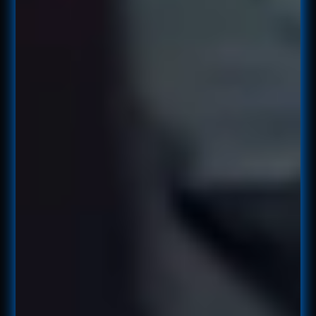
Mytologi
Frukt