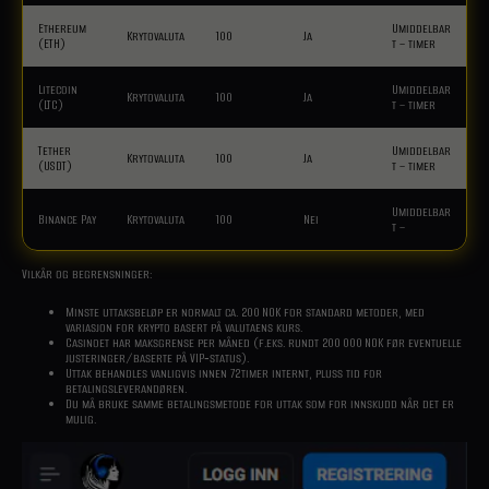
Ethereum
Umiddelbar
Krytovaluta
100
Ja
(ETH)
t – timer
Litecoin
Umiddelbar
Krytovaluta
100
Ja
(LTC)
t – timer
Tether
Umiddelbar
Krytovaluta
100
Ja
(USDT)
t – timer
Umiddelbar
Binance Pay
Krytovaluta
100
Nei
t –
Vilkår og begrensninger:
Minste uttaksbeløp er normalt ca. 200 NOK for standard metoder, med
variasjon for krypto basert på valutaens kurs.
Casinoet har maksgrense per måned (f.eks. rundt 200 000 NOK før eventuelle
justeringer/baserte på VIP‑status).
Uttak behandles vanligvis innen 72 timer internt, pluss tid for
betalingsleverandøren.
Du må bruke samme betalingsmetode for uttak som for innskudd når det er
mulig.