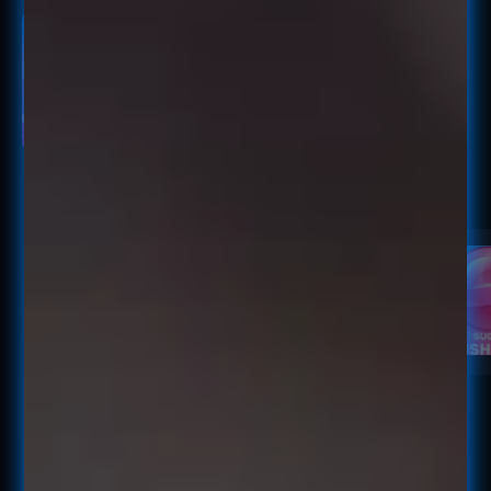
PRAGMATIC PLAY
ROXOR GAMING
Fortune 27 ways
500 KR
Emma