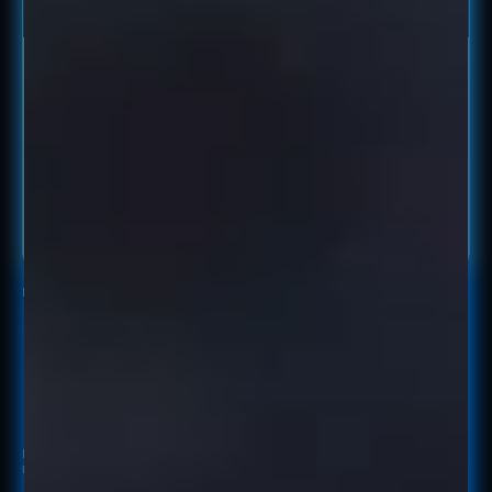
S1
0×
omset
Bruk
nings
Bettin
bonus
Sport
krav
g/fre
Free
100 %
kode
s
på
e bets
bet må
Free
SPORT
Velko
free
på
bruke
Bet
S2 ved
Ca.
mstbo
bet‑b
sport
s
opptil
kvalifi
200 kr
nus –
eløpet
med
innen
1500 k
seren
Free
; kun
odds
7
r
de
Bet 2
gevins
1.01–
dager
innsk
ten
2.00
udd
kan
tas ut
Forklaringer:
Bonusbeløp viser maksimum total bonus (i NOK) og eventuelle gratisspinn.
Omsetningskrav angir hvor mange ganger bonusbeløpet/spinn må omsettes
før uttak er mulig.
Hvordan/hvor fås den beskriver hvordan du aktiverer bonusen.
Min. innskudd er minste krav for å kvalifisere.
Hvilke spill viser hvilke typer spill bonusen normalt kan brukes på.
Gyldighetsperiode gir info om hvor lenge du må bruke bonusen etter mottak.
Disse bonusene gir nye LuckyVibe‑brukere ekstra midler og spinn å spille for, enten
du foretrekker casinospill eller sportsspill.