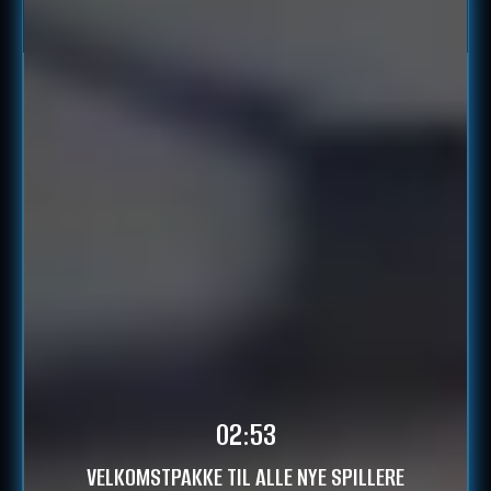
Bonus
Hvilke
Bonus
nings
an/hv
innsk
hetspe
beløp
spill
krav
or
udd
riode
Opptil
50 00
0 kr +
300 g
ratiss
pinn
totalt:
- 1.
innsk
udd:
100 %
opptil
€1000
+ 100
Spille
0×
FS- 2.
autom
omset
innsk
ater
ning
Omset
udd:
(f.eks.
på
Gjøre
ning
50 %
Book
bonus
s i
kreve
opptil
of
+
kampa
s før
€1000
Dead
,
Casin
spinn
njedel
Ca.
uttak;
+ 50
Myste
o
før
en
200 kr
spinn
FS
ry
Velko
uttak;
etter
per
må
(kode
Joker
,
mstpa
gratis
regist
innsk
bruke
02:52
VIBE2)
Legacy
kke
spinn
rerin
udd
s kort
- 3.
of
må
g og
tid
innsk
Dead
);
aktive
innsk
etter
VELKOMSTPAKKE TIL ALLE NYE SPILLERE
udd:
bidra
res
udd
tildeli
50 %
r mest