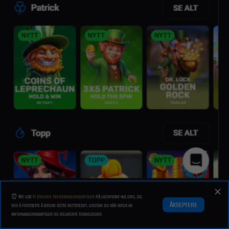
⏰ We use
Vi Bruker Informasjonskapsler
på luckyvibe-no.org, og
Akseptere
ved å fortsette å bruke dette nettstedet, godtar du vår bruk av
informasjonskapsler og relaterte teknologier.
Lucky Vibe Casino Mobilapp