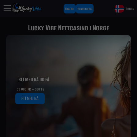
Norsk
Logg inn
Registrering
Lucky Vibe Nettcasino i Norge
BLI MED NÅ OG FÅ
50 000 KR + 300 FS
BLI MED NÅ