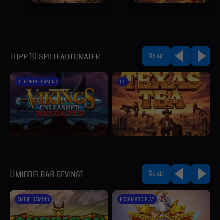
Topp 10 spilleautomater
Se alt
BLUEPRINT GAMING
IGT
Umiddelbar gevinst
Se alt
AMIGO GAMING
PRAGMATIC PLAY