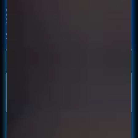
LuckyVibe Casino tilbyr ikke bare en velkomstbonus for nye spillere; det finnes også
et program med løpende bonuser og kampanjer for eksisterende brukere. Dette
inkluderer ukentlige reload‑bonuser og gratisspinn‑kampanjer som gir ekstra
spillmidler og muligheter til å vinne mer når du spiller hos casinoet.
Her er en oversikt over de viktigste bonusprogrammene for eksisterende spillere
(ekskl. velkomstbonusen):
Vilkår
Hvor/h
Bonusn
Belønni
og
vordan
Omsetni
Varighet
avn
ng
Promo-
omsette
ngskrav
kode
s
50 %
Min.
opptil
innskud
~5 000
40x
3 dager
Tirsdag
d ca.
Spilleau
NOK +
bonus +
mottatt
Reload
200 NOK,
tomater
20
spill
kode
kode:
gratissp
TUESDAY
inn
Min.
30 %
innskud
Torsdag
opptil
d ca.
Spilleau
40x
3 dager
Boost
~5 000
500 NOK,
tomater
bonus