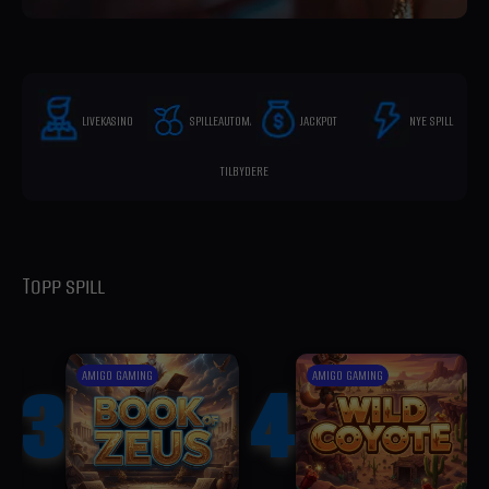
LIVEKASINO
SPILLEAUTOMATER
JACKPOT
NYE SPILL
TILBYDERE
Topp spill
3
4
AMIGO GAMING
AMIGO GAMING