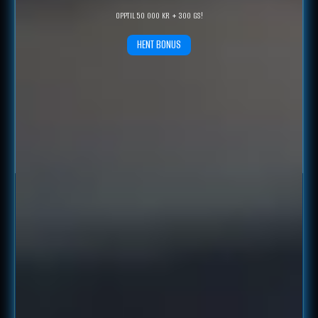
og
ng
opptil
til
omset
OPPTIL 50 000 KR + 300 GS!
€1500
omset
tes
+ 50
ning
FS
HENT BONUS
(kode
VIBE3)
- 4.
innsk
udd:
75 %
opptil
€1500
+ 100
FS
(kode
VIBE4)
Meld
0×
deg på
Bettin
omset
under
g/fre
nings
regist
e bets
Sport
krav
rerin
på
Free
50 %
s
på
g
sport
bet må
Free
Velko
free
eller i
Ca.
med
bruke
Bet
mstbo
bet‑b
kampa
200
odds
s
opptil
nus –
eløpet
nje‑de
kr
1.01–
innen
2500 k
Free
; kun
len;
2.00
7
r
Bet 1
gevins
bruk
(live
dager
ten
bonus
eller
kan
kode
førka
tas ut
SPORT
mp)