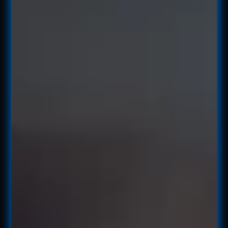
BLI MED NÅ
SØNDAGSMORRO
50, 100 ELLER, 150 FS
BLI MED NÅ