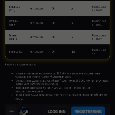
Ethereum
Umiddelbar
Krytovaluta
100
Ja
(ETH)
t – timer
Litecoin
Umiddelbar
Krytovaluta
100
Ja
(LTC)
t – timer
Tether
Umiddelbar
Krytovaluta
100
Ja
(USDT)
t – timer
Umiddelbar
Binance Pay
Krytovaluta
100
Nei
t –
Vilkår og begrensninger:
Minste uttaksbeløp er normalt ca. 200 NOK for standard metoder, med
variasjon for krypto basert på valutaens kurs.
Casinoet har maksgrense per måned (f.eks. rundt 200 000 NOK før eventuelle
justeringer/baserte på VIP‑status).
Uttak behandles vanligvis innen 72 timer internt, pluss tid for
betalingsleverandøren.
Du må bruke samme betalingsmetode for uttak som for innskudd når det er
mulig.