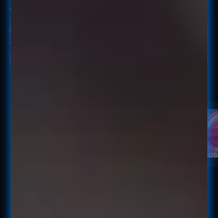
BETSOFT
STAKELOGIC
Fortune 27 ways
500 KR
Emma