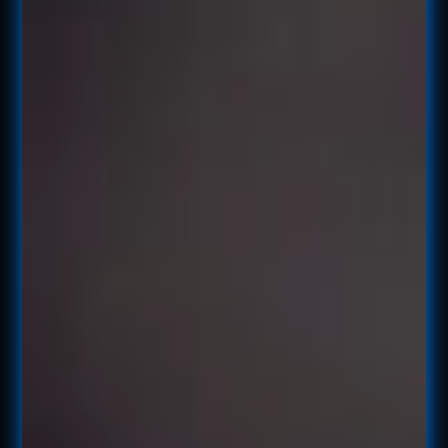
GRATIS SPILLEHJUL
GARANTERTE DAGLIGE BELØNNINGER
REGISTRERING
LUCKY SPIN
Opptil 100 000 KR
PRØV LYKKEN