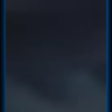
VIP-Program
LUCKY VIBE VIP-KLUBBEN
Som storspiller fortjener du intet mindre enn det beste. Vår VIP-
klubb er nøye utformet for å sikre at du får en spillopplevelse
utenom det vanlige.
BLI MED NÅ