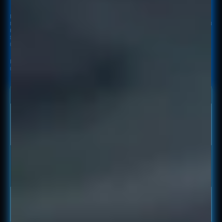
LuckyVibe har et eksklusivt VIP‑program for de mest lojale og aktive spillerne,
designet for å gi ekstra fordeler og en mer personlig spillopplevelse. Medlemmer kan
få tilgang til bedre bonuser, høyere grenser og en VIP‑ansvarlig som gir støtte
skreddersydd etter behov. Medlemskap i VIP‑klubben er etter invitasjon fra casinoet,
og utvelgelsen baseres på spillerens aktivitet og lojalitet.
Her er en oversikt over hvordan VIP‑programmet fungerer og hvilke fordeler det
gir:
Kategori
Detaljer
Medlemskap er kun på invitasjon.
VIP‑teamet vurderer aktivitet,
Hvordan bli medlem
lojalitet og innsatsnivå før du får
tilbud om å bli med.
Personlig VIP‑kontoansvarlig,
høyere cashback, raskere og høyere
Hovedfordeler
uttaksgrenser, eksklusive kampanjer,
VIP‑turneringer og spesielle gaver.
Dedikert kontaktperson som hjelper
Personlig VIP‑manager
med alt fra bonuser til
kontoadministrasjon.