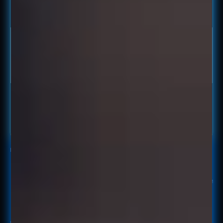
NOK
kode:
THURSDA
Y
Min.
30 %
innskud
Fredag
opptil
d ca.
Spilleau
40x
3 dager
Fortune
~1 000 N
200 NOK,
tomater
bonus
OK
kode:
FRIDAY
Min.
Gratissp
innskud
40x
50–150
inn på
Søndag
d ca.
gevinst
gratissp
utvalgte
3 dager
Funday
200 NOK,
fra
inn
automat
kode:
spins
er
SUNDAY
Forklaring:
Belønning viser hva du får i ekstra penger eller spins ved kvalifisert
innskudd.
Vilkår & Promo‑kode viser minste krav for å motta bonus og hvilken kode som
må brukes.
Hvor/hvordan omsettes angir hvilke spill som teller for omsetningskravet.
Omsetningskrav er hvor mange ganger bonusen må spilles gjennom før uttak.
Varighet er hvor lenge du har på deg fra bonusen blir tildelt.
Denne tabellen gir et klart bilde av de løpende bonusmulighetene som er tilgjengelige