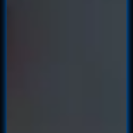
TORSDAGSBOOST
30% OPPTIL 5 000 KR
BLI MED NÅ
FREDAGSLYKKE
30% OPPTIL 1 000 KR