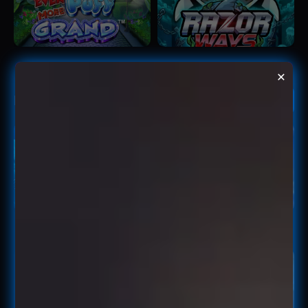
×
Nye spill
Se alt
PUSH GAMING
PRAGMATIC PLAY
1. INNSKUDDSBONUS
100% OPPTIL 10 000 KR + 100 FS