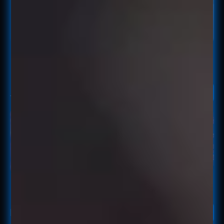
BLI MED NÅ
Jackpot
Se alt
STAKELOGIC
ATOMIC SLOT LAB
Bonus-kjøp
Se alt