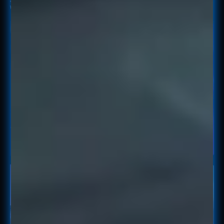
viktigste høydepunktene i programmet.