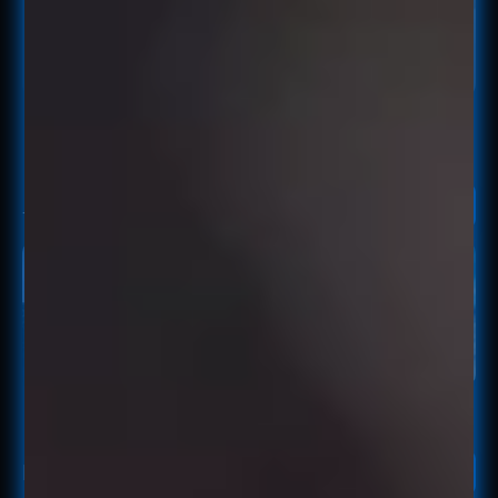
BLI MED NÅ
Jackpot
Se alt
ELK STUDIOS
REEL KINGDOM
Bonus-kjøp
Se alt