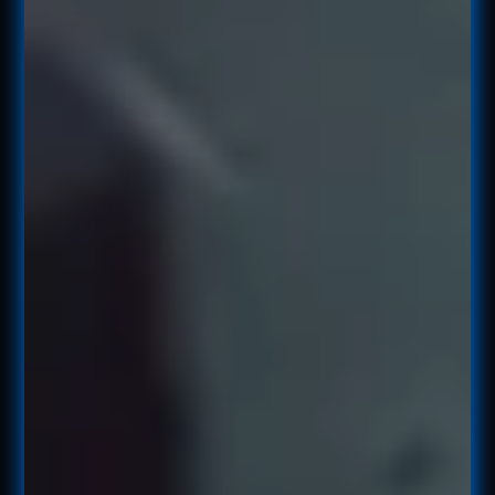
Bøker