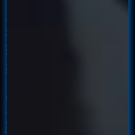
Spilleverandører for LuckyVibe Casino
LuckyVibe samarbeider med flere kjente og anerkjente spillutviklere, noe som gir et
bredt og variert spillutvalg med høykvalitets automater, bordspill og live casino‑spill.
Noen av de mest populære spillleverandørene hos LuckyVibe inkluderer NetEnt,
Evolution Gaming, Pragmatic Play, Microgaming, Yggdrasil, Ezugi, Spinomenal, Amatic
og True Lab.
Denne kombinasjonen av store og mindre spillstudioer sikrer at spillerne finner alt
fra klassiske spilleautomater og bordspill til moderne videospill og live‑casinospill
med høy kvalitet og variasjon.
Innskudd og uttak hos Lucky Vibe Casino Norge
Innskudd:
For å spille må du først gjøre et innskudd på kontoen din. Logg inn, gå til «Kasse» og
velg ønsket betalingsmetode. Du kan bruke kort (Visa, Mastercard), e‑lommebøker,
forhåndsbetalte løsninger eller kryptovaluta. Innskuddene er normalt øyeblikkelige,