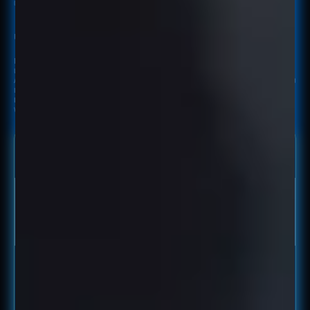
og minste beløp starter rundt 100–200 NOK, avhengig av metode.
Uttak:
Når du vil ta ut gevinster, går du også til «Kasse» og velger en godkjent
uttaksmetode. Før første uttak må kontoen normalt verifiseres (KYC), noe som sikrer
at uttaket skjer til din egen konto. Uttakstid varierer med metode, fra umiddelbart ved
kryptotransaksjoner til opptil flere dager for kort eller bankoverføring. Uttakene
er underlagt grenser per transaksjon, dag, uke og måned som vist i casinoets egne
vilkår.
Min.
Uttak
Betalingsm
Behandling
Type
innskudd
tilgjengeli
etode
stid
(NOK)
g?
Øyeblikkeli
g
Visa
Kort
100-200
Ja
innskudd1–
3 dager
uttak
Øyeblikkeli
g
Mastercar
Kort
100-200
Ja
innskudd1–
d
3 dager
uttak