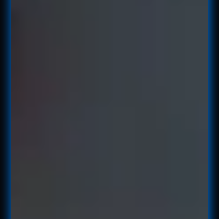
TORSDAGSBOOST
30% OPPTIL 5 000 KR
BLI MED NÅ
FREDAGSLYKKE
30% OPPTIL 1 000 KR