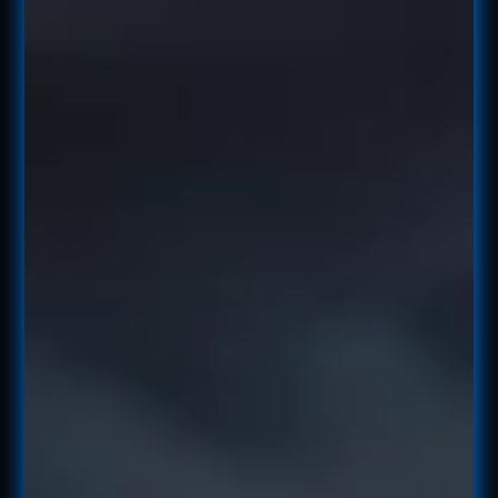
VIP-Program
LUCKY VIBE VIP-KLUBBEN
Som storspiller fortjener du intet mindre enn det beste. Vår VIP-
klubb er nøye utformet for å sikre at du får en spillopplevelse
utenom det vanlige.
BLI MED NÅ