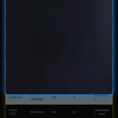
E-
Øyeblikkeli
Neteller
100
Nei
lommebok
g
Paysafecar
Forhåndsb
Øyeblikkeli
100
Nei
d
etalt
g
E-
Øyeblikkeli
Skrill
100
Nei
lommebok
g
E-
Øyeblikkeli
NeoSurf
100
Ja
lommebok
g
E-
Øyeblikkeli
Interac
100
Ja
lommebok
g
E-
Øyeblikkeli
MiFinity
100
Ja
lommebok
g
E-
Øyeblikkeli
eZeeWallet
100
Ja
lommebok
g
Bitcon
Umiddelbar
Krytovaluta
100
Ja
(BTC)
t – timer