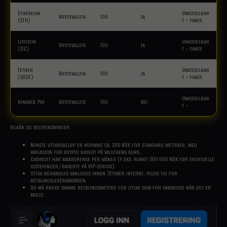
Ethereum
Umiddelbar
Krytovaluta
100
Ja
(ETH)
t – timer
Litecoin
Umiddelbar
Krytovaluta
100
Ja
(LTC)
t – timer
Tether
Umiddelbar
Krytovaluta
100
Ja
(USDT)
t – timer
Umiddelbar
Binance Pay
Krytovaluta
100
Nei
t –
Vilkår og begrensninger:
Minste uttaksbeløp er normalt ca. 200 NOK for standard metoder, med
variasjon for krypto basert på valutaens kurs.
Casinoet har maksgrense per måned (f.eks. rundt 200 000 NOK før eventuelle
justeringer/baserte på VIP‑status).
Uttak behandles vanligvis innen 72 timer internt, pluss tid for
betalingsleverandøren.
Du må bruke samme betalingsmetode for uttak som for innskudd når det er
mulig.