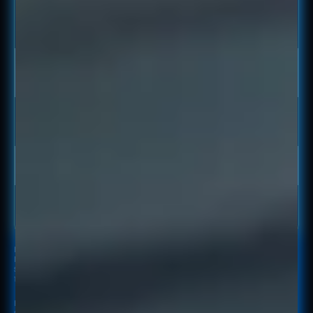
Daglig, ukentlig og månedlig
Cashback
cashback med høyere satser enn for
vanlige spillere.
Raskere behandling av uttak og
Uttaksfordeler
høyere grense for hvor mye du kan
ta ut om gangen.
VIP‑medlemmer får høyere grenser
Innskudds‑ og innsatsgrenser
for både innskudd og innsats, noe
som passer for storspillere.
Tilgang til spesialtilbud og
Eksklusive kampanjer & turneringer
konkurranser kun for VIP‑spillere.
VIP‑spillere kan få tips om nye spill
Spilltips & gaver
og mottar ofte ekstra gaver og
overraskelser.
Hvordan programmet fungerer:
Medlemskap gis kun via invitasjon fra LuckyVibe sitt VIP‑team. Dette betyr at du ikke
søker direkte, men i stedet blir vurdert basert på din spillaktivitet og lojalitet over
tid.
Fordelene øker etter hvert som du forblir aktiv og verdifull for casinoet, med
stadig mer eksklusive tilbud, høyere cashback‑satser og raskere service som de