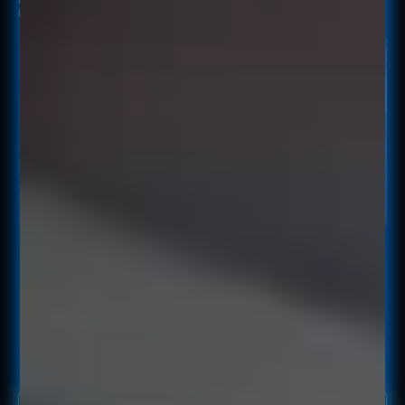
for både nye og eksisterende spillere hos LuckyVibe.
Velkomstpakke
LuckyVibe Norge tilbyr to hovedtyper velkomstbonuser for nye spillere:
én for casino og én for sportsbetting. Casino‑velkomstpakken gir
bonuspenger og gratisspinn fordelt på flere innskudd, mens
sportsbonusen gir gratisspill (free bets) fordelt over to innskudd.
Begge bonusene har klare krav til innskudd og bruk, og er ment for
nye kunder som registrerer seg og gjør et kvalifiserende
førsteinnskudd.
Omset
Hovrd
Min.
Gyldig