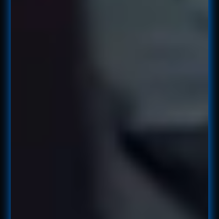
Mytologi
Frukt