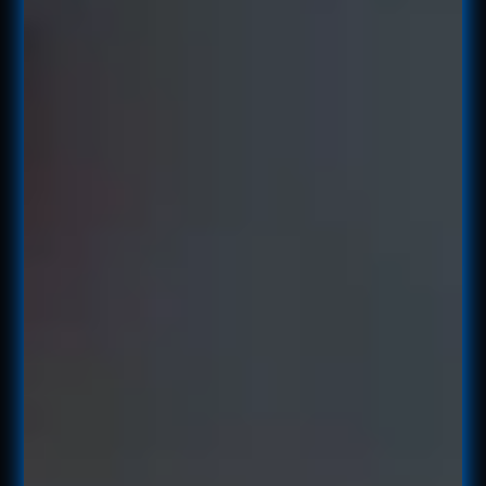
TORSDAGSBOOST
30% OPPTIL 5 000 KR
BLI MED NÅ
FREDAGSLYKKE
30% OPPTIL 1 000 KR