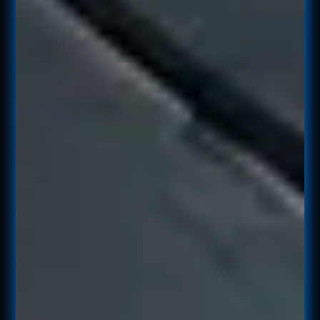
noe som passer godt for spillere som vil ha raske resultater og høyt
tempo.
Nybegynnere kan enkelt start med populære spilleautomater som har
enkel gameplay og lav læringskurve. Hvis du vil ha ekte kasinofølelse
bør du prøve live-casino-spill med dealer i sanntid. Mens bordspillfans
bør sjekke ut de klassiske bordspillene som blackjack og roulette gir
mer strategi og kontroll.
Spillutvalget kan filtreres etter kategorier eller leverandører på
nettsiden, slik at du enkelt finner favorittspillene dine eller nye titler
du vil prøve.
Kategorier