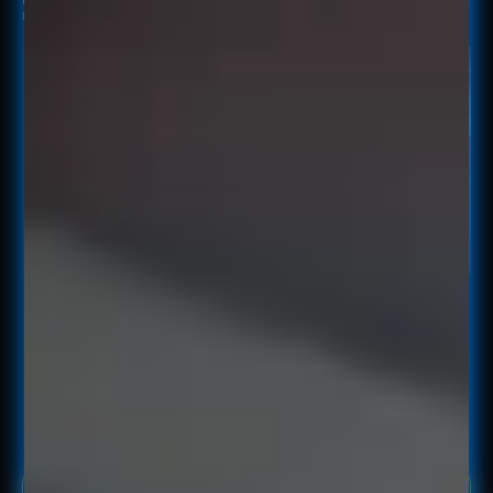
for både nye og eksisterende spillere hos LuckyVibe.
Velkomstpakke
LuckyVibe Norge tilbyr to hovedtyper velkomstbonuser for nye spillere:
én for casino og én for sportsbetting. Casino‑velkomstpakken gir
bonuspenger og gratisspinn fordelt på flere innskudd, mens
sportsbonusen gir gratisspill (free bets) fordelt over to innskudd.
Begge bonusene har klare krav til innskudd og bruk, og er ment for
nye kunder som registrerer seg og gjør et kvalifiserende
førsteinnskudd.
Omset
Hovrd
Min.
Gyldig