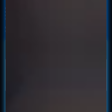
LuckyVibe Casino tilbyr ikke bare en velkomstbonus for nye spillere; det finnes også
et program med løpende bonuser og kampanjer for eksisterende brukere. Dette
inkluderer ukentlige reload‑bonuser og gratisspinn‑kampanjer som gir ekstra
spillmidler og muligheter til å vinne mer når du spiller hos casinoet.
Her er en oversikt over de viktigste bonusprogrammene for eksisterende spillere
(ekskl. velkomstbonusen):
Vilkår
Hvor/h
Bonusn
Belønni
og
vordan
Omsetni
Varighet
avn
ng
Promo-
omsette
ngskrav
kode
s
50 %
Min.
opptil
innskud
~5 000
40x
3 dager
Tirsdag
d ca.
Spilleau
NOK +
bonus +
mottatt
Reload
200 NOK,
tomater
20
spill
kode
kode:
gratissp
TUESDAY
inn
Min.
30 %
innskud
Torsdag
opptil
d ca.
Spilleau
40x
3 dager
Boost
~5 000
500 NOK,
tomater
bonus