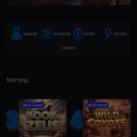
LIVEKASINO
SPILLEAUTOMATER
JACKPOT
NYE SPILL
TILBYDERE
Topp spill
3
4
AMIGO GAMING
AMIGO GAMING