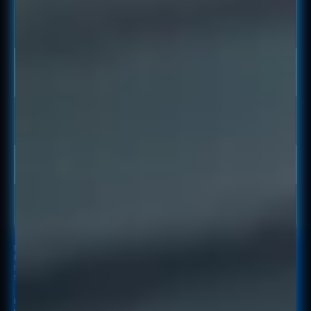
Daglig, ukentlig og månedlig
Cashback
cashback med høyere satser enn for
vanlige spillere.
Raskere behandling av uttak og
Uttaksfordeler
høyere grense for hvor mye du kan
ta ut om gangen.
VIP‑medlemmer får høyere grenser
Innskudds‑ og innsatsgrenser
for både innskudd og innsats, noe
som passer for storspillere.
Tilgang til spesialtilbud og
Eksklusive kampanjer & turneringer
konkurranser kun for VIP‑spillere.
VIP‑spillere kan få tips om nye spill
Spilltips & gaver
og mottar ofte ekstra gaver og
overraskelser.
Hvordan programmet fungerer:
Medlemskap gis kun via invitasjon fra LuckyVibe sitt VIP‑team. Dette betyr at du ikke
søker direkte, men i stedet blir vurdert basert på din spillaktivitet og lojalitet over
tid.
Fordelene øker etter hvert som du forblir aktiv og verdifull for casinoet, med
stadig mer eksklusive tilbud, høyere cashback‑satser og raskere service som de