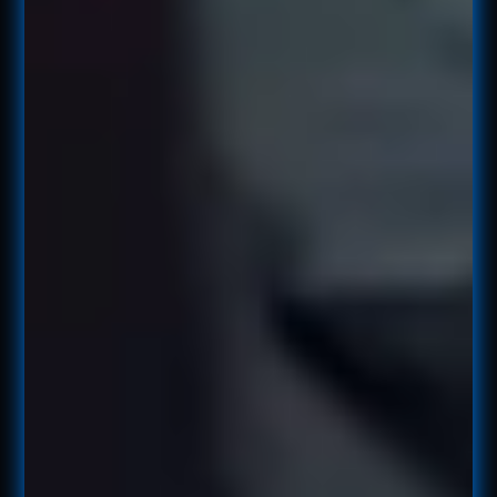
Mytologi
Frukt