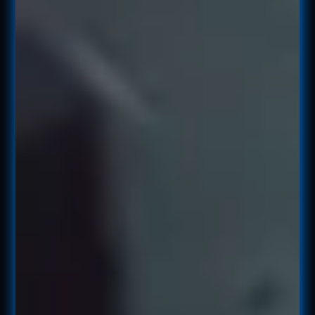
Bøker