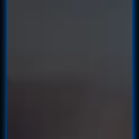
BLI MED NÅ
SØNDAGSMORRO
50, 100 ELLER, 150 FS
BLI MED NÅ