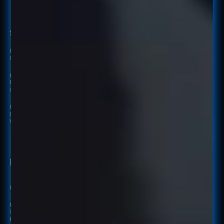
Spilleverandører for LuckyVibe Casino
LuckyVibe samarbeider med flere kjente og anerkjente spillutviklere, noe som gir et
bredt og variert spillutvalg med høykvalitets automater, bordspill og live casino‑spill.
Noen av de mest populære spillleverandørene hos LuckyVibe inkluderer NetEnt,
Evolution Gaming, Pragmatic Play, Microgaming, Yggdrasil, Ezugi, Spinomenal, Amatic
og True Lab.
Denne kombinasjonen av store og mindre spillstudioer sikrer at spillerne finner alt
fra klassiske spilleautomater og bordspill til moderne videospill og live‑casinospill
med høy kvalitet og variasjon.
Innskudd og uttak hos Lucky Vibe Casino Norge
Innskudd:
For å spille må du først gjøre et innskudd på kontoen din. Logg inn, gå til «Kasse» og
velg ønsket betalingsmetode. Du kan bruke kort (Visa, Mastercard), e‑lommebøker,
forhåndsbetalte løsninger eller kryptovaluta. Innskuddene er normalt øyeblikkelige,