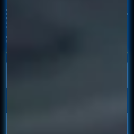
LuckyVibe har et eksklusivt VIP‑program for de mest lojale og aktive spillerne,
designet for å gi ekstra fordeler og en mer personlig spillopplevelse. Medlemmer kan
få tilgang til bedre bonuser, høyere grenser og en VIP‑ansvarlig som gir støtte
skreddersydd etter behov. Medlemskap i VIP‑klubben er etter invitasjon fra casinoet,
og utvelgelsen baseres på spillerens aktivitet og lojalitet.
Her er en oversikt over hvordan VIP‑programmet fungerer og hvilke fordeler det
gir:
Kategori
Detaljer
Medlemskap er kun på invitasjon.
VIP‑teamet vurderer aktivitet,
Hvordan bli medlem
lojalitet og innsatsnivå før du får
tilbud om å bli med.
Personlig VIP‑kontoansvarlig,
høyere cashback, raskere og høyere
Hovedfordeler
uttaksgrenser, eksklusive kampanjer,
VIP‑turneringer og spesielle gaver.
Dedikert kontaktperson som hjelper
Personlig VIP‑manager
med alt fra bonuser til
kontoadministrasjon.