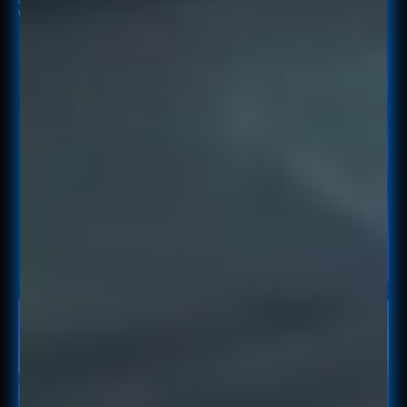
viktigste høydepunktene i programmet.