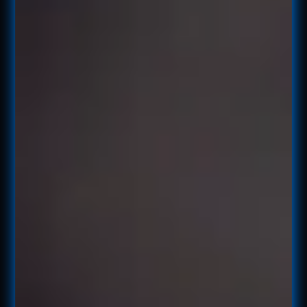
GRATIS SPILLEHJUL
GARANTERTE DAGLIGE BELØNNINGER
REGISTRERING
LUCKY SPIN
Opptil 100 000 KR
PRØV LYKKEN