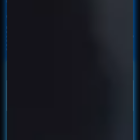
og minste beløp starter rundt 100–200 NOK, avhengig av metode.
Uttak:
Når du vil ta ut gevinster, går du også til «Kasse» og velger en godkjent
uttaksmetode. Før første uttak må kontoen normalt verifiseres (KYC), noe som sikrer
at uttaket skjer til din egen konto. Uttakstid varierer med metode, fra umiddelbart ved
kryptotransaksjoner til opptil flere dager for kort eller bankoverføring. Uttakene
er underlagt grenser per transaksjon, dag, uke og måned som vist i casinoets egne
vilkår.
Min.
Uttak
Betalingsm
Behandling
Type
innskudd
tilgjengeli
etode
stid
(NOK)
g?
Øyeblikkeli
g
Visa
Kort
100-200
Ja
innskudd1–
3 dager
uttak
Øyeblikkeli
g
Mastercar
Kort
100-200
Ja
innskudd1–
d
3 dager
uttak