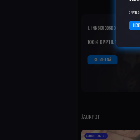
OPPTIL 
HEN
1. INNSKUDDSBONUS
100% OPPTIL 10 000 KR +
BLI MED NÅ
Jackpot
PUSH GAMING
AMIGO GAMING