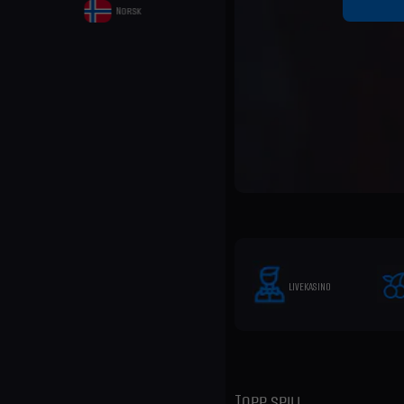
Norsk
LIVEKASINO
Topp spill