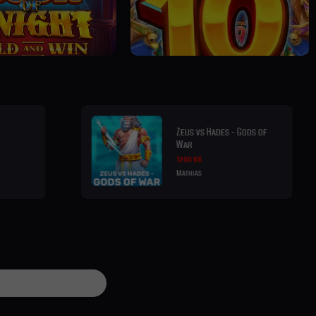
Zeus vs Hades - Gods of
War
1200 KR
Mathias