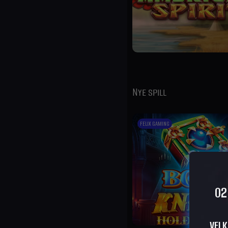
Nye spill
EGT DIGITAL
FELIX GAMING
02
VELK