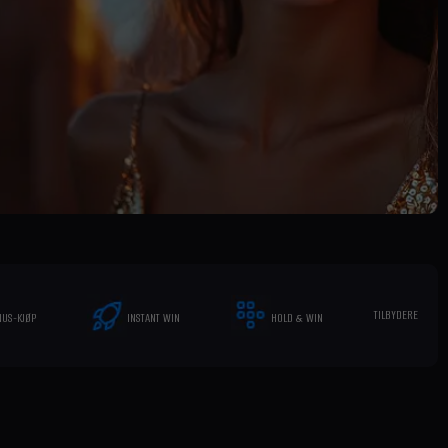
TILBYDERE
HOLD & WIN
US-KJØP
INSTANT WIN