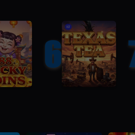
IGT
SY
6
7