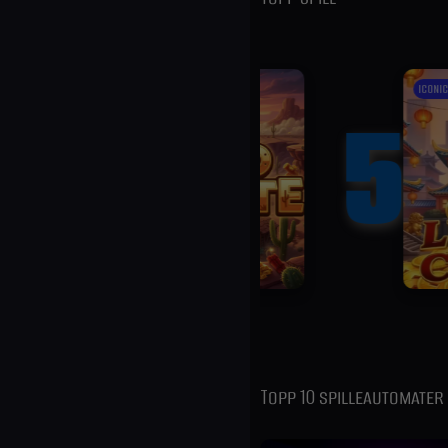
AMIGO GAMING
ICONIC21
4
5
Topp 10 spilleautomater