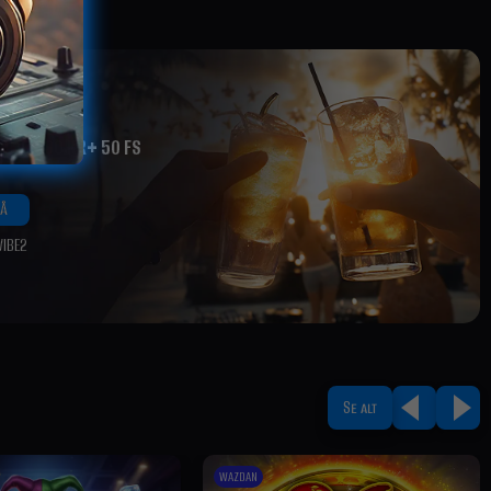
DSBONUS
L 10 000 KR+ 50 FS
NÅ
VIBE2
Se alt
WAZDAN