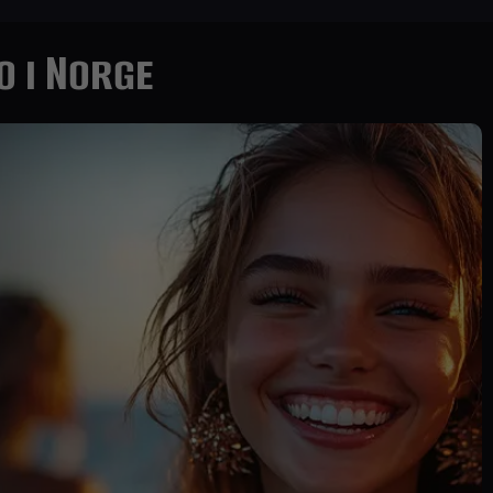
o i Norge