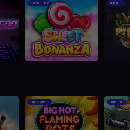
PRAGMATIC PLAY
ELK STUDIOS
LIGHT & WONDER
NOLIMIT CITY