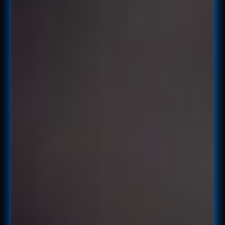
GRATIS SPILLEHJUL
GARANTERTE DAGLIGE BELØNNINGER
REGISTRERING
LUCKY SPIN
Opptil 100 000 KR
PRØV LYKKEN