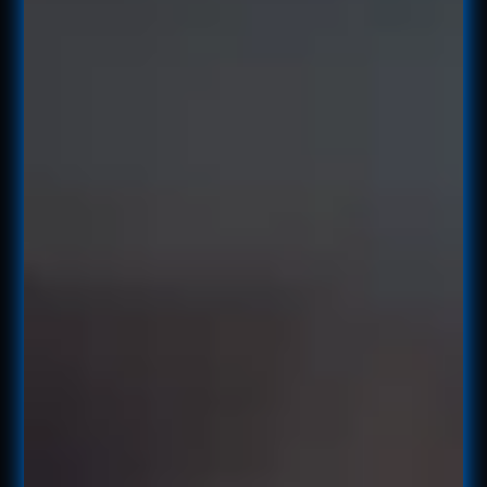
BLI MED NÅ
SØNDAGSMORRO
50, 100 ELLER, 150 FS
BLI MED NÅ