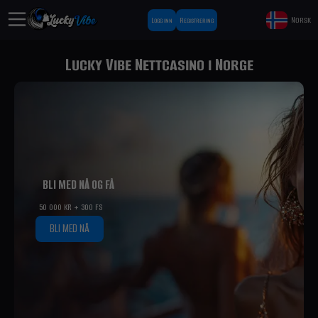
Norsk
Logg inn
Registrering
Lucky Vibe Nettcasino i Norge
BLI MED NÅ OG FÅ
50 000 KR + 300 FS
BLI MED NÅ