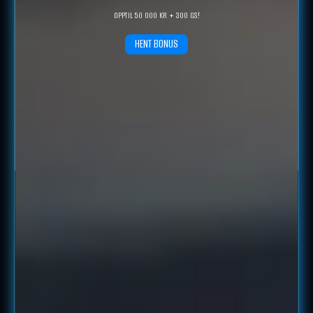
og
ng
opptil
til
omset
OPPTIL 50 000 KR + 300 GS!
€1500
omset
tes
+ 50
ning
FS
HENT BONUS
(kode
VIBE3)
- 4.
innsk
udd:
75 %
opptil
€1500
+ 100
FS
(kode
VIBE4)
Meld
0×
deg på
Bettin
omset
under
g/fre
nings
regist
e bets
Sport
krav
rerin
på
Free
50 %
s
på
g
sport
bet må
Free
Velko
free
eller i
Ca.
med
bruke
Bet
mstbo
bet‑b
kampa
200
odds
s
opptil
nus –
eløpet
nje‑de
kr
1.01–
innen
2500 k
Free
; kun
len;
2.00
7
r
Bet 1
gevins
bruk
(live
dager
ten
bonus
eller
kan
kode
førka
tas ut
SPORT
mp)