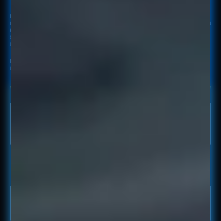
LuckyVibe har et eksklusivt VIP‑program for de mest lojale og aktive spillerne,
designet for å gi ekstra fordeler og en mer personlig spillopplevelse. Medlemmer kan
få tilgang til bedre bonuser, høyere grenser og en VIP‑ansvarlig som gir støtte
skreddersydd etter behov. Medlemskap i VIP‑klubben er etter invitasjon fra casinoet,
og utvelgelsen baseres på spillerens aktivitet og lojalitet.
Her er en oversikt over hvordan VIP‑programmet fungerer og hvilke fordeler det
gir:
Kategori
Detaljer
Medlemskap er kun på invitasjon.
VIP‑teamet vurderer aktivitet,
Hvordan bli medlem
lojalitet og innsatsnivå før du får
tilbud om å bli med.
Personlig VIP‑kontoansvarlig,
høyere cashback, raskere og høyere
Hovedfordeler
uttaksgrenser, eksklusive kampanjer,
VIP‑turneringer og spesielle gaver.
Dedikert kontaktperson som hjelper
Personlig VIP‑manager
med alt fra bonuser til
kontoadministrasjon.