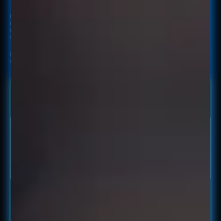
LuckyVibe Casino tilbyr ikke bare en velkomstbonus for nye spillere; det finnes også
et program med løpende bonuser og kampanjer for eksisterende brukere. Dette
inkluderer ukentlige reload‑bonuser og gratisspinn‑kampanjer som gir ekstra
spillmidler og muligheter til å vinne mer når du spiller hos casinoet.
Her er en oversikt over de viktigste bonusprogrammene for eksisterende spillere
(ekskl. velkomstbonusen):
Vilkår
Hvor/h
Bonusn
Belønni
og
vordan
Omsetni
Varighet
avn
ng
Promo-
omsette
ngskrav
kode
s
50 %
Min.
opptil
innskud
~5 000
40x
3 dager
Tirsdag
d ca.
Spilleau
NOK +
bonus +
mottatt
Reload
200 NOK,
tomater
20
spill
kode
kode:
gratissp
TUESDAY
inn
Min.
30 %
innskud
Torsdag
opptil
d ca.
Spilleau
40x
3 dager
Boost
~5 000
500 NOK,
tomater
bonus