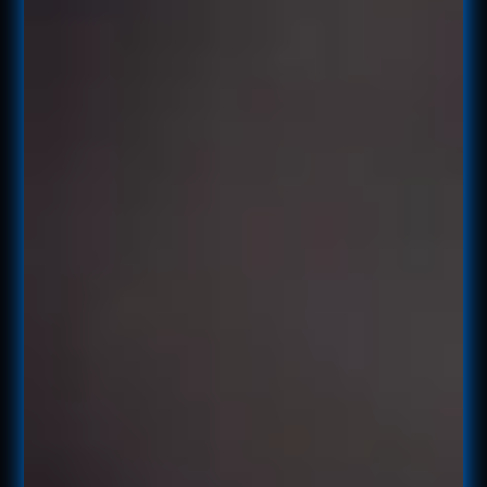
GRATIS SPILLEHJUL
GARANTERTE DAGLIGE BELØNNINGER
REGISTRERING
LUCKY SPIN
Opptil 100 000 KR
PRØV LYKKEN