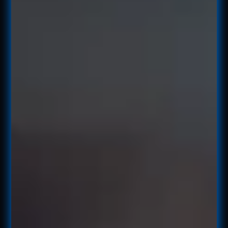
BLI MED NÅ
SØNDAGSMORRO
50, 100 ELLER, 150 FS
BLI MED NÅ