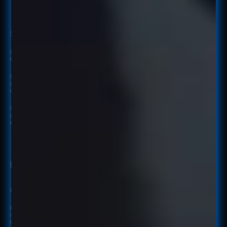
Spilleverandører for LuckyVibe Casino
LuckyVibe samarbeider med flere kjente og anerkjente spillutviklere, noe som gir et
bredt og variert spillutvalg med høykvalitets automater, bordspill og live casino‑spill.
Noen av de mest populære spillleverandørene hos LuckyVibe inkluderer NetEnt,
Evolution Gaming, Pragmatic Play, Microgaming, Yggdrasil, Ezugi, Spinomenal, Amatic
og True Lab.
Denne kombinasjonen av store og mindre spillstudioer sikrer at spillerne finner alt
fra klassiske spilleautomater og bordspill til moderne videospill og live‑casinospill
med høy kvalitet og variasjon.
Innskudd og uttak hos Lucky Vibe Casino Norge
Innskudd:
For å spille må du først gjøre et innskudd på kontoen din. Logg inn, gå til «Kasse» og
velg ønsket betalingsmetode. Du kan bruke kort (Visa, Mastercard), e‑lommebøker,
forhåndsbetalte løsninger eller kryptovaluta. Innskuddene er normalt øyeblikkelige,