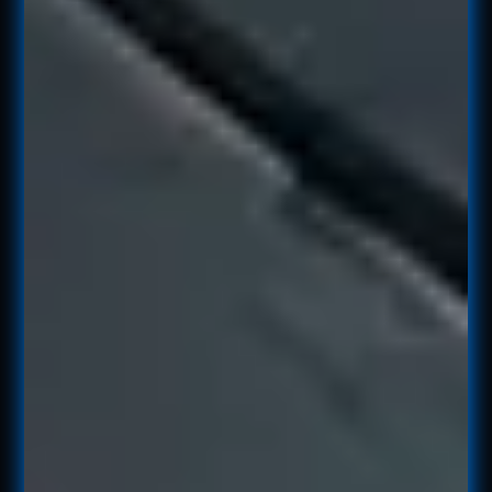
noe som passer godt for spillere som vil ha raske resultater og høyt
tempo.
Nybegynnere kan enkelt start med populære spilleautomater som har
enkel gameplay og lav læringskurve. Hvis du vil ha ekte kasinofølelse
bør du prøve live-casino-spill med dealer i sanntid. Mens bordspillfans
bør sjekke ut de klassiske bordspillene som blackjack og roulette gir
mer strategi og kontroll.
Spillutvalget kan filtreres etter kategorier eller leverandører på
nettsiden, slik at du enkelt finner favorittspillene dine eller nye titler
du vil prøve.
Kategorier