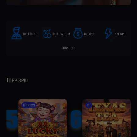
LIVEKASINO
SPILLEAUTOMATER
JACKPOT
NYE SPILL
TILBYDERE
Topp spill
7
8
SYNOT GAMES
AMIGO GAMING