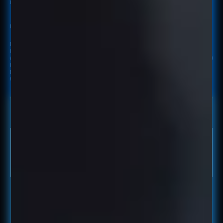
og minste beløp starter rundt 100–200 NOK, avhengig av metode.
Uttak:
Når du vil ta ut gevinster, går du også til «Kasse» og velger en godkjent
uttaksmetode. Før første uttak må kontoen normalt verifiseres (KYC), noe som sikrer
at uttaket skjer til din egen konto. Uttakstid varierer med metode, fra umiddelbart ved
kryptotransaksjoner til opptil flere dager for kort eller bankoverføring. Uttakene
er underlagt grenser per transaksjon, dag, uke og måned som vist i casinoets egne
vilkår.
Min.
Uttak
Betalingsm
Behandling
Type
innskudd
tilgjengeli
etode
stid
(NOK)
g?
Øyeblikkeli
g
Visa
Kort
100-200
Ja
innskudd1–
3 dager
uttak
Øyeblikkeli
g
Mastercar
Kort
100-200
Ja
innskudd1–
d
3 dager
uttak