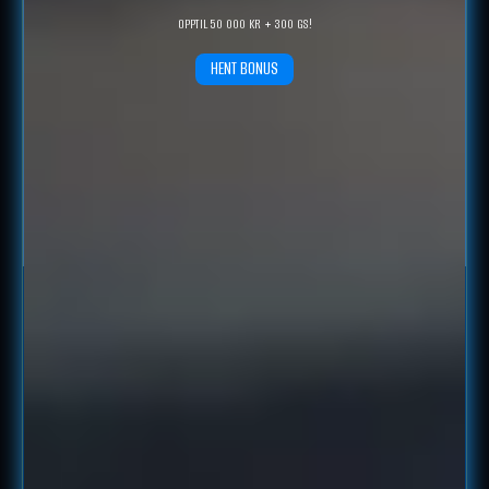
og
ng
opptil
til
omset
OPPTIL 50 000 KR + 300 GS!
€1500
omset
tes
+ 50
ning
FS
HENT BONUS
(kode
VIBE3)
- 4.
innsk
udd:
75 %
opptil
€1500
+ 100
FS
(kode
VIBE4)
Meld
0×
deg på
Bettin
omset
under
g/fre
nings
regist
e bets
Sport
krav
rerin
på
Free
50 %
s
på
g
sport
bet må
Free
Velko
free
eller i
Ca.
med
bruke
Bet
mstbo
bet‑b
kampa
200
odds
s
opptil
nus –
eløpet
nje‑de
kr
1.01–
innen
2500 k
Free
; kun
len;
2.00
7
r
Bet 1
gevins
bruk
(live
dager
ten
bonus
eller
kan
kode
førka
tas ut
SPORT
mp)