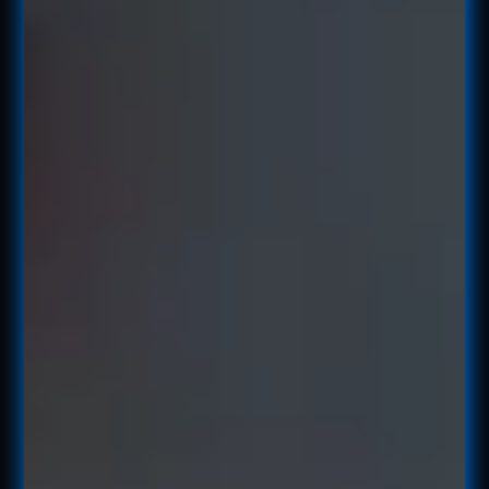
TORSDAGSBOOST
30% OPPTIL 5 000 KR
BLI MED NÅ
FREDAGSLYKKE
30% OPPTIL 1 000 KR