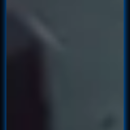
Bøker