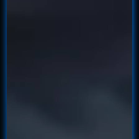
VIP-Program
LUCKY VIBE VIP-KLUBBEN
Som storspiller fortjener du intet mindre enn det beste. Vår VIP-
klubb er nøye utformet for å sikre at du får en spillopplevelse
utenom det vanlige.
BLI MED NÅ