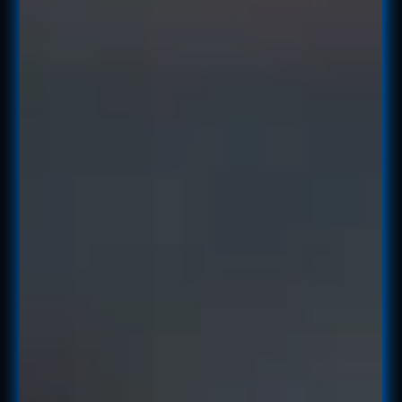
Klikk på “Logg inn”-knappen.
Skriv inn registrert e-postadresse og passord.
Bekreft innloggingen dersom totrinnsbekreftelse er aktivert.
Klikk på “Logg inn” for å få tilgang til kontoen.
Ved problemer kan du bruke “Glemt passord” for å tilbakestille tilgangen.
Bonuser og Kampanjer hos Lucky VIbe Norge
TIRSDAGSRELOAD
50% OPPTIL 5 000 KR + 20 FS
BLI MED NÅ